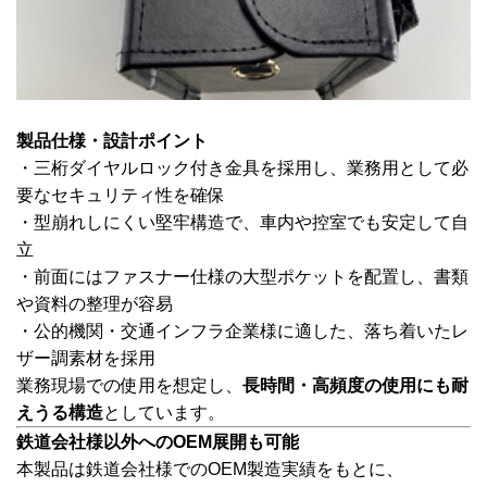
製品仕様・設計ポイント
・三桁ダイヤルロック付き金具を採用し、業務用として必
要なセキュリティ性を確保
・型崩れしにくい堅牢構造で、車内や控室でも安定して自
立
・前面にはファスナー仕様の大型ポケットを配置し、書類
や資料の整理が容易
・公的機関・交通インフラ企業様に適した、落ち着いたレ
ザー調素材を採用
業務現場での使用を想定し、
長時間・高頻度の使用にも耐
えうる構造
としています。
鉄道会社様以外へのOEM展開も可能
本製品は鉄道会社様でのOEM製造実績をもとに、