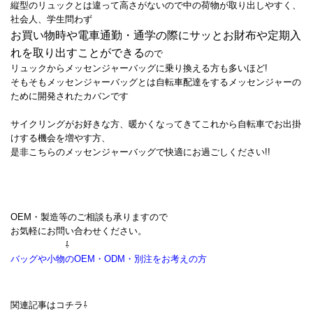
縦型のリュックとは違って高さがないので中の荷物が取り出しやすく、
社会人、学生問わず
お買い物時や電車通勤・通学の際にサッとお財布や定期入
れを取り出すことができる
ので
リュックからメッセンジャーバッグに乗り換える方も多いほど!
そもそもメッセンジャーバッグとは
自転車配達をするメッセンジャーの
ため
に開発されたカバンです
サイクリングがお好きな方、
暖かくなってきてこれから自転車でお出掛
けする機会を増やす方、
是非こちらのメッセンジャーバッグで快適にお過ごしください!!
OEM・製造等のご相談も承りますので
お気軽にお問い合わせください。
⇩
バッグや小物の
OEM・ODM・別注をお考えの方
関連記事はコチラ⇩